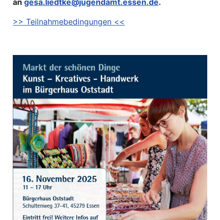
an
gesa.liedtke@jugendamt.essen.de
.
>> Teilnahmebedingungen <<