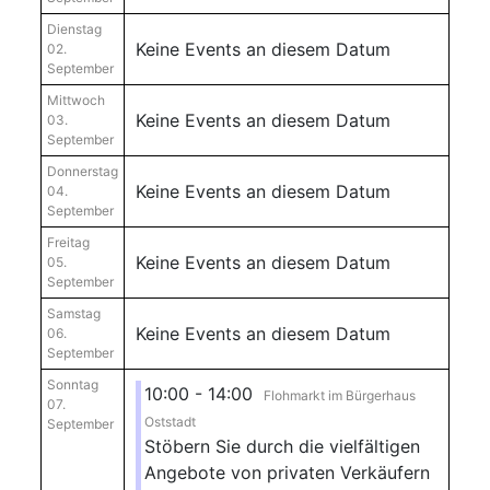
Dienstag
Keine Events an diesem Datum
02.
September
Mittwoch
Keine Events an diesem Datum
03.
September
Donnerstag
Keine Events an diesem Datum
04.
September
Freitag
Keine Events an diesem Datum
05.
September
Samstag
Keine Events an diesem Datum
06.
September
Sonntag
10:00 - 14:00
Flohmarkt im Bürgerhaus
07.
Oststadt
September
Stöbern Sie durch die vielfältigen
Angebote von privaten Verkäufern